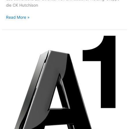
die CK Hutchison
Read More »
☎
A1
Kontakt