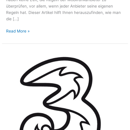
überprüfen, vor allem, wenn jeder Anbieter seine eigenen
Regeln hat. Dieser Artikel hilft Ihnen herauszufinden, wie man
die […]
Read More »
Wie
erreicht
man
die
Drei
kundenzone?