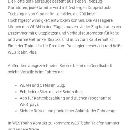
Die Flotte der Fahrzeuge besteht aus sieben Triebzug-
Garnituren, jede Garnitur wird mit 6-steiligen Doppelstock-
Triebzügen von Stadler Rail gebildet, die 200 km/h
Höchstgeschwindigkeit entwickeln können. Die Passagiere
können das WLAN in den Zügen nutzen. Jeder Zug hat auch ein
Esszimmer mit 8 Sitzplätzen und Verkaufsautomaten für kalte
und warme Getränke. Snacks sind auch zum Kauf erhältlich.
Einer der Trainer ist für Premium-Passagiere reserviert und heißt
WESTbahn Plus.
Außer dem ausgezeichneten Service bietet die Gesellschaft
solche Vorteile beim Fahren an:
WLAN und Cafés im Zug;
Echtledere Sitze mit viel Beinfreiheit;
App für Kartenbezahlung und Buchen (sogenannte
WESTpay).
Sichere Reisen und pünktlicher Ankunft der Fahrzeuge.
In WESTbahn Kontakt zu kommen: WESTbahn Telefonnummer
und andere Wege